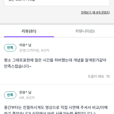
전체보기 (총
8
개 콘텐츠)
리뷰(
81
)
커뮤니티(
0
)
이유*
님
만족
운영/고객지원, 6년차
평소 그래프표현에 많은 시간을 허비했는데 개념을 알게된거같아
만족스럽습니다~
도움이 돼요
15
민유*
님
만족
HR, 6년차
중간부터는 친절하시게도 영상으로 직접 시연해 주셔서 비교/이해
하기 좋았습니다! 실무에서 바로 사용가능한 꿀팁입니다 :)