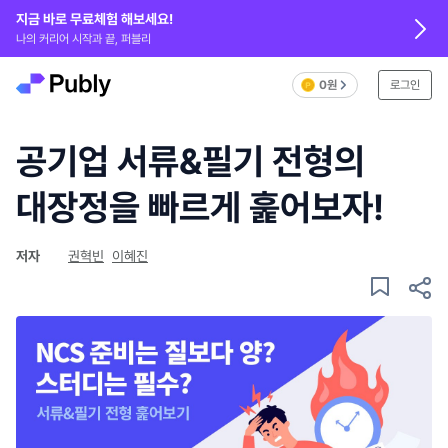
지금 바로 무료체험 해보세요!
나의 커리어 시작과 끝, 퍼블리
0원
로그인
공기업 서류&필기 전형의
대장정을 빠르게 훑어보자!
저자
권혁빈
이혜진