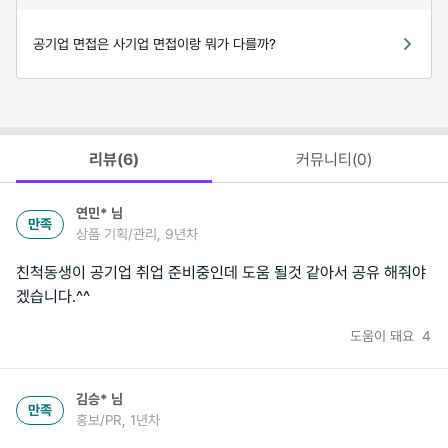
공기업 면접은 사기업 면접이랑 뭐가 다를까?
리뷰(
6
)
커뮤니티(
0
)
연민*
님
만족
상품 기획/관리, 9년차
친척동생이 공기업 취업 준비중인데 도움 될것 같아서 공유 해줘야
겠습니다.^^
도움이 돼요
4
김승*
님
만족
홍보/PR, 1년차