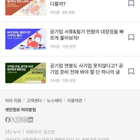
다를까?
아티클 · 9분 분량
공기업 서류&필기 전형의 대장정을 빠
르게 훑어보자!
아티클 · 11분 분량
공기업 연봉도 사기업 못지않다고? 공
기업 준비 전에 봐야 할 단 하나의 글
아티클 · 11분 분량
저자 지원
고객센터
뉴스레터
이용약관
개인정보 처리방침
(주) 뉴닉
대표이사: 김소연
(04147) 서울특별시 마포구 백범로31길 21, 본관 5층 531호