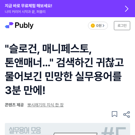
지금 바로 무료체험 해보세요!
나의 커리어 시작과 끝, 퍼블리
0원
로그인
"슬로건, 매니페스토,
톤앤매너…" 검색하긴 귀찮고
물어보긴 민망한 실무용어를
3분 만에!
콘텐츠 제공
뽀시래기의 지식 한 장