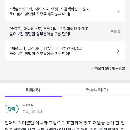
“액셀러레이터, 시리즈 A, 엑싯…” 검색하긴 귀찮고
물어보긴 민망한 실무용어를 3분 만에!
"슬로건, 매니페스토, 톤앤매너…" 검색하긴 귀찮고
보는 중
물어보긴 민망한 실무용어를 3분 만에!
“페르소나, 고객여정, LTV…” 검색하긴 귀찮고
물어보긴 민망한 실무용어를 3분 만에!
전체보기 (총
7
개 콘텐츠)
리뷰(
8
)
커뮤니티(
0
)
두**
님
만족
교육, 10년차
단어의 의미뿐만 아니라 그림으로 표현되어 있고 어원을 통해 한 번
더 이해하게 됐고 실제 사례가 예시라서 단어의 의미를 정확하게 이