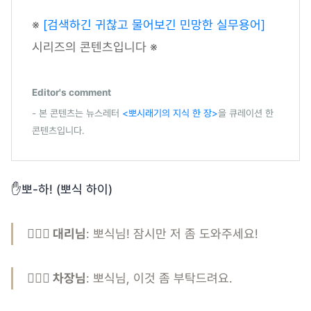
※
[검색하긴 귀찮고 물어보긴 민망한 실무용어]
시리즈의 콘텐츠입니다 ※
Editor's comment
- 본 콘텐츠는 뉴스레터
<뽀시래기의 지식 한 장>
을 큐레이션 한
콘텐츠입니다.
✋뽀-하! (뽀식 하이)
🙋🏻‍♂️ 대리님
: 뽀식님! 잠시만 저 좀 도와주세요!
👱🏻‍♀️ 차장님
: 뽀식님, 이것 좀 부탁드려요.