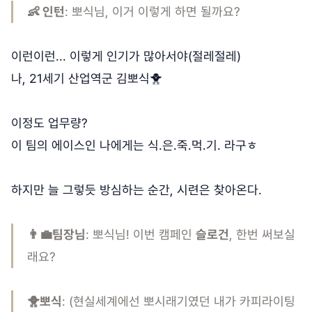
👶 인턴
: 뽀식님, 이거 이렇게 하면 될까요?
이런이런... 이렇게 인기가 많아서야(절레절레)
나, 21세기 산업역군 김뽀식🐥
이정도 업무량?
이 팀의 에이스인 나에게는 식.은.죽.먹.기. 라구ㅎ
하지만 늘 그렇듯 방심하는 순간, 시련은 찾아온다.
👨‍💼팀장님
: 뽀식님! 이번 캠페인
슬로건
, 한번 써보실
래요?
🐥뽀식
: (현실세계에선 뽀시래기였던 내가 카피라이팅