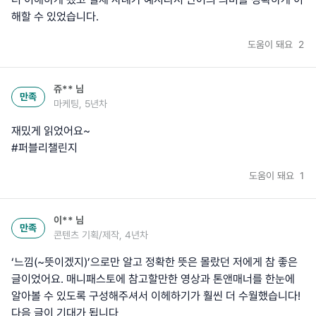
해할 수 있었습니다.
도움이 돼요
2
쥬**
님
만족
마케팅, 5년차
재밌게 읽었어요~
#퍼블리챌린지
도움이 돼요
1
이**
님
만족
콘텐츠 기획/제작, 4년차
‘느낌(~뜻이겠지)’으로만 알고 정확한 뜻은 몰랐던 저에게 참 좋은
글이었어요. 매니패스토에 참고할만한 영상과 톤앤매너를 한눈에
알아볼 수 있도록 구성해주셔서 이헤하기가 훨씬 더 수월했습니다!
다음 글이 기대가 됩니다