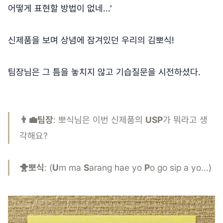
어떻게 표현할 방법이 없네...'
신제품을 보며 상념에 잠겨있던 우리의 김뽀식!
팀장님은 그 틈을 놓치지 않고 기습질문을 시전하셨다.
👨‍💼팀장
: 뽀식님은 이번 신제품의
USP
가 뭐라고 생
각해요?
🐥뽀식
: (
U
m ma
S
arang hae yo
P
o go sip a yo...)