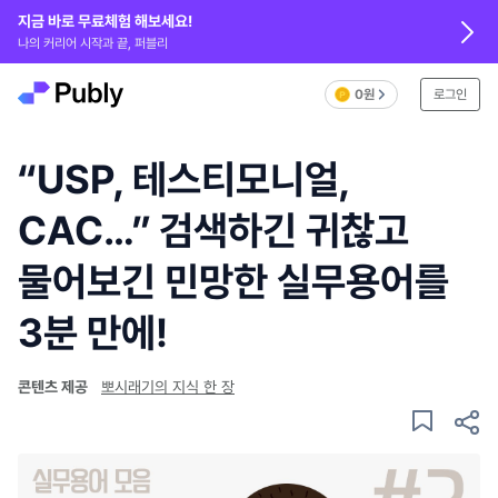
지금 바로 무료체험 해보세요!
나의 커리어 시작과 끝, 퍼블리
0원
로그인
“USP, 테스티모니얼,
CAC…” 검색하긴 귀찮고
물어보긴 민망한 실무용어를
3분 만에!
콘텐츠 제공
뽀시래기의 지식 한 장