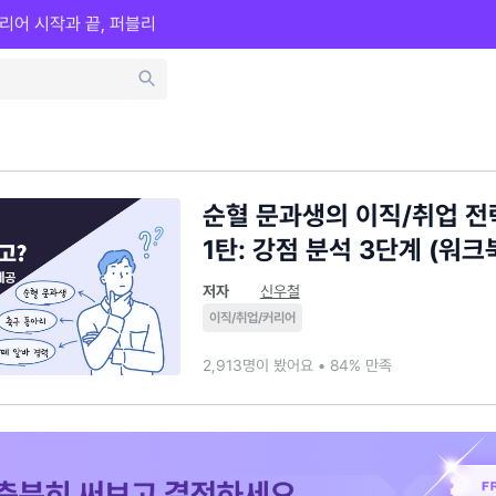
리어 시작과 끝, 퍼블리
순혈 문과생의 이직/취업 전
1탄: 강점 분석 3단계 (워크
저자
신우철
이직/취업/커리어
2,913명이 봤어요 • 84% 만족