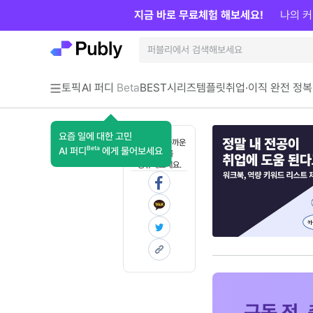
지금 바로 무료체험 해보세요!
나의 커
토픽
AI 퍼디
Beta
BEST
시리즈
템플릿
취업·이직 완전 정복
요즘 일에 대한 고민
혼자 보기 아까운
Beta
AI 퍼디
에게 물어보세요
콘텐츠를
공유해보세요.