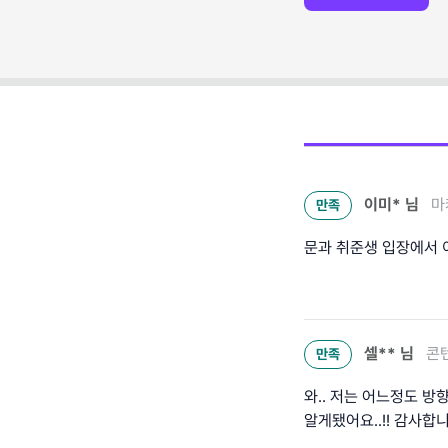
이미*
님
마
만족
문과 취준생 입장에서 
셀**
님
콘텐
만족
와.. 저는 어느정도 
알게됐어요..!! 감사합니