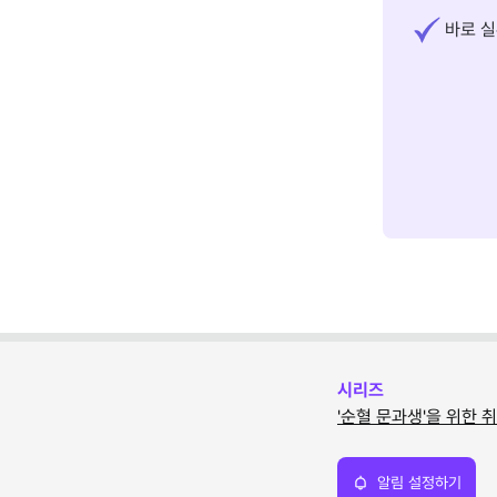
바로 실
시리즈
'순혈 문과생'을 위한 
알림 설정하기