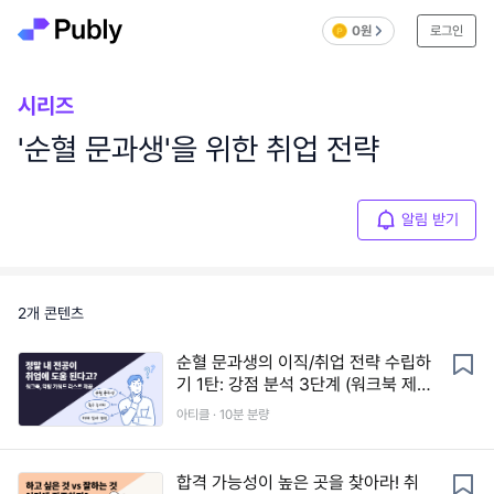
0원
로그인
시리즈
'순혈 문과생'을 위한 취업 전략
알림 받기
2
개 콘텐츠
순혈 문과생의 이직/취업 전략 수립하
기 1탄: 강점 분석 3단계 (워크북 제
공)
아티클 ·
10
분 분량
합격 가능성이 높은 곳을 찾아라! 취