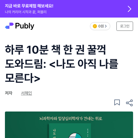
지금 바로 무료체험 해보세요!
나의 커리어 시작과 끝, 퍼블리
0원
로그인
하루 10분 책 한 권 꿀꺽
도와드림: <나도 아직 나를
모른다>
저자
서해인