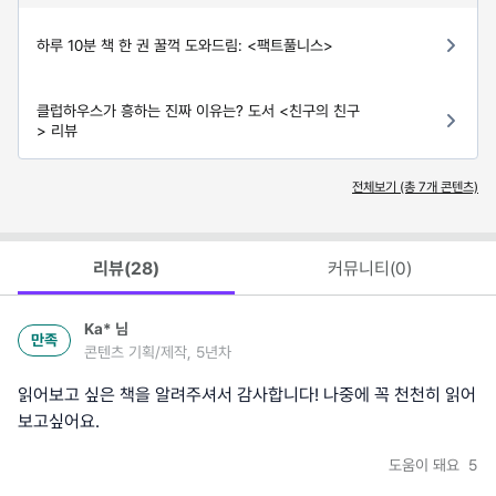
하루 10분 책 한 권 꿀꺽 도와드림: <팩트풀니스>
클럽하우스가 흥하는 진짜 이유는? 도서 <친구의 친구
> 리뷰
전체보기 (총
7
개 콘텐츠)
리뷰(
28
)
커뮤니티(
0
)
Ka*
님
만족
콘텐츠 기획/제작, 5년차
읽어보고 싶은 책을 알려주셔서 감사합니다! 나중에 꼭 천천히 읽어
보고싶어요.
도움이 돼요
5