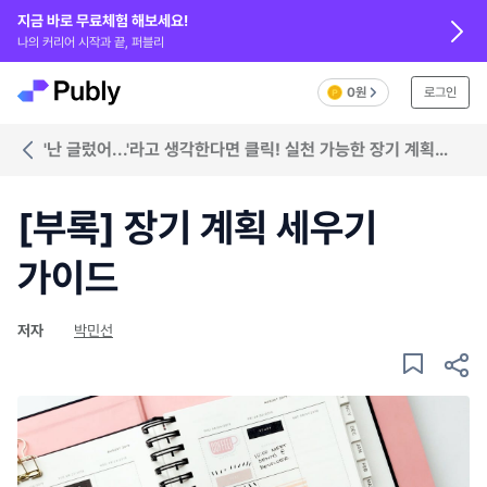
지금 바로 무료체험 해보세요!
나의 커리어 시작과 끝, 퍼블리
0원
로그인
'난 글렀어...'라고 생각한다면 클릭! 실천 가능한 장기 계획
세우기
[부록] 장기 계획 세우기
가이드
저자
박민선