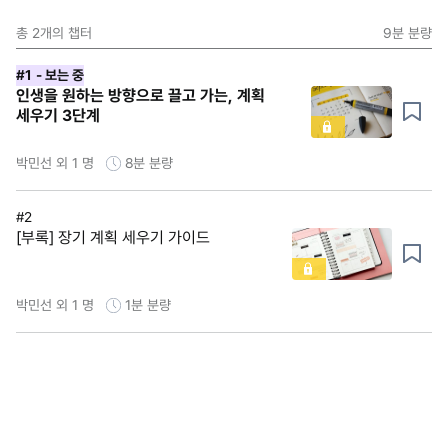
총
2
개의 챕터
9분
분량
#1
- 보는 중
인생을 원하는 방향으로 끌고 가는, 계획
세우기 3단계
박민선 외 1 명
8분
분량
#2
[부록] 장기 계획 세우기 가이드
박민선 외 1 명
1분
분량