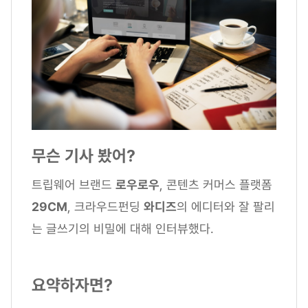
무슨 기사 봤어?
트립웨어 브랜드
로우로우
, 콘텐츠 커머스 플랫폼
29CM
, 크라우드펀딩
와디즈
의 에디터와 잘 팔리
는 글쓰기의 비밀에 대해 인터뷰했다.
요약하자면?