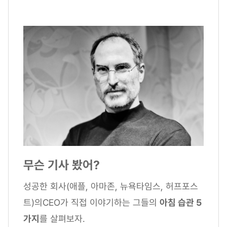
무슨 기사 봤어?
성공한 회사(애플, 아마존, 뉴욕타임스, 허프포스
트)의CEO가 직접 이야기하는 그들의
아침 습관 5
가지
를 살펴보자.