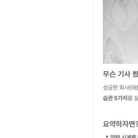
무슨 기사 
성공한 회사(애
습관 5가지
를 
요약하자면
📍
알람 시계를