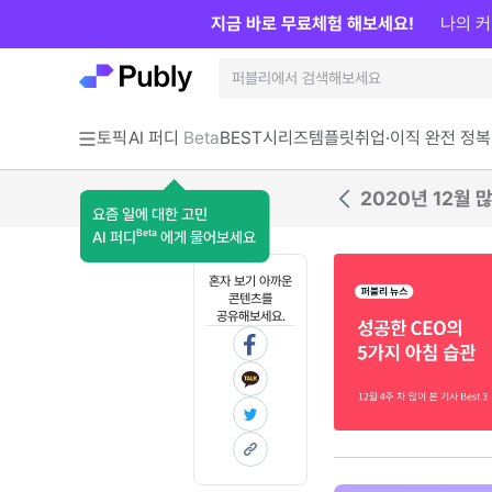
지금 바로 무료체험 해보세요!
나의 커
토픽
AI 퍼디
Beta
BEST
시리즈
템플릿
취업·이직 완전 정복
2020년 12월 많
요즘 일에 대한 고민
Beta
AI 퍼디
에게 물어보세요
혼자 보기 아까운
콘텐츠를
공유해보세요.