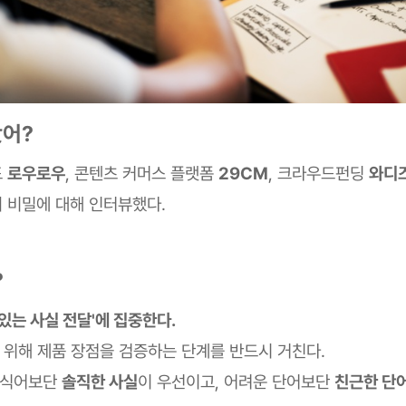
봤어?
드
로우로우
, 콘텐츠 커머스 플랫폼
29CM
, 크라우드펀딩
와디
 비밀에 대해 인터뷰했다.
?
'있는 사실 전달'에 집중한다.
 위해 제품 장점을 검증하는 단계를 반드시 거친다.
수식어보단
솔직한 사실
이 우선이고, 어려운 단어보단
친근한 단