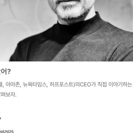
봤어?
플, 아마존, 뉴욕타임스, 허프포스트)의CEO가 직접 이야기하
살펴보자.
?
 버려라