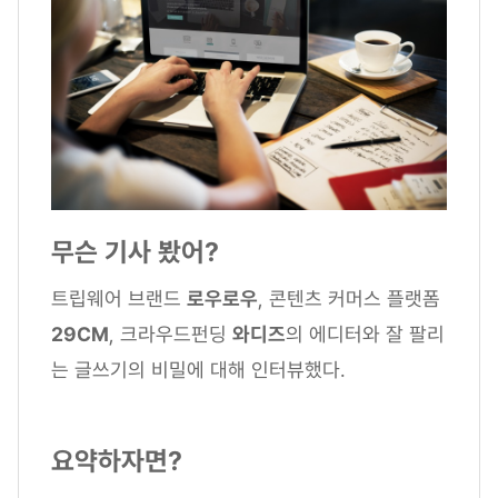
무슨 기사 봤어?
트립웨어 브랜드
로우로우
, 콘텐츠 커머스 플랫폼
29CM
, 크라우드펀딩
와디즈
의 에디터와 잘 팔리
는 글쓰기의 비밀에 대해 인터뷰했다.
요약하자면?