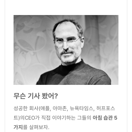
무슨 기사 봤어?
성공한 회사(애플, 아마존, 뉴욕타임스, 허프포스
트)의CEO가 직접 이야기하는 그들의
아침 습관 5
가지
를 살펴보자.