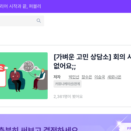
리어 시작과 끝, 퍼블리
[가벼운 고민 상담소] 회의 
없어요;;
저자
박민선
장수은
이승국
새로나온
커뮤니케이션/관계
2,361명이 봤어요