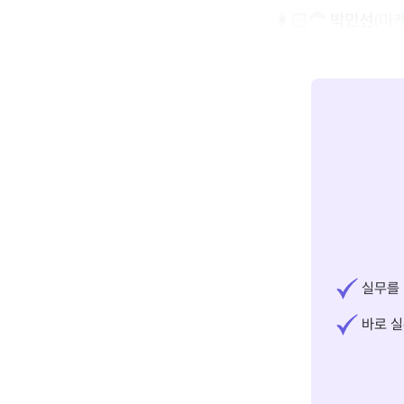
👩🏻‍🦰
박민선
(마
실무를 
바로 실