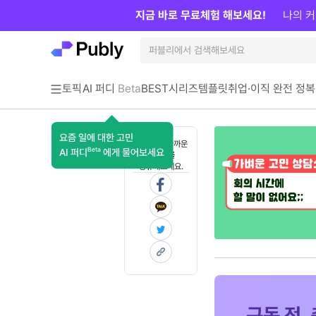
지금 바로 무료체험 해보세요!
나의 커
토픽
AI 퍼디
Beta
BEST
시리즈
템플릿
취업·이직 완전 정복
요즘 일에 대한 고민
혼자 보기 아까운
Beta
AI 퍼디
에게 물어보세요
콘텐츠를
공유해보세요.