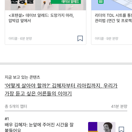
<포텐셜> 데이브 알레드: 도망가지 마라,
리더의 TDL 시트를 통
압박감 앞에서
관리법 (연간 및 프로젝
아티클 · 6분 분량
아티클 · 9분 분량
지금 보고 있는 콘텐츠
'어떻게 살아야 할까?' 김혜자부터 리아킴까지, 우리가
가장 듣고 싶은 어른들의 이야기
총
5
개의 챕터
41분
분량
#1
배우 김혜자: 눈앞에 주어진 시간을 잘
붙들어요