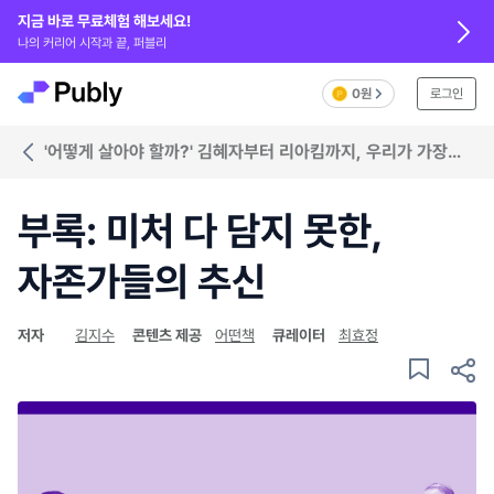
지금 바로 무료체험 해보세요!
나의 커리어 시작과 끝, 퍼블리
0원
로그인
'어떻게 살아야 할까?' 김혜자부터 리아킴까지, 우리가 가장
듣고 싶은 어른들의 이야기
부록: 미처 다 담지 못한,
자존가들의 추신
저자
김지수
콘텐츠 제공
어떤책
큐레이터
최효정