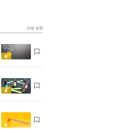
21분
분량