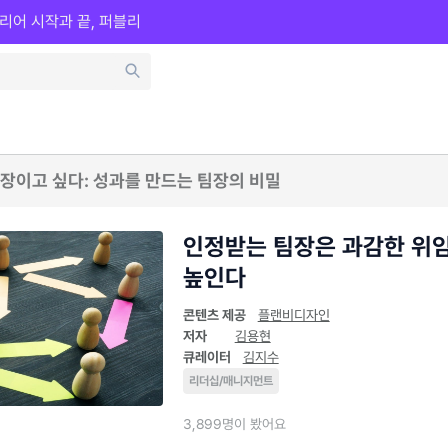
리어 시작과 끝, 퍼블리
장이고 싶다: 성과를 만드는 팀장의 비밀
인정받는 팀장은 과감한 위
높인다
콘텐츠 제공
플랜비디자인
저자
김용현
큐레이터
김지수
리더십/매니지먼트
3,899명이 봤어요