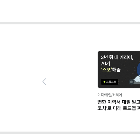
Previous
이직/취업/커리어
뻔한 이력서 대필 말고,
코치'로 미래 로드맵 짜기
프롬프트 팩)