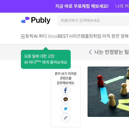
지금 바로 무료체험 해보세요!
나의 커
토픽
AI 퍼디
Beta
BEST
시리즈
템플릿
취업·이직 완전 정복
나는 인정받는 팀
요즘 일에 대한 고민
Beta
AI 퍼디
에게 물어보세요
혼자 보기 아까운
콘텐츠를
공유해보세요.