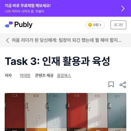
지금 바로 무료체험 해보세요!
나의 커리어 시작과 끝, 퍼블리
0원
로그인
처음 리더가 된 당신에게: 팀장이 되긴 했는데 뭘 해야 할지
모르겠다면
Task 3: 인재 활용과 육성
저자
박태현
콘텐츠 제공
중앙북스