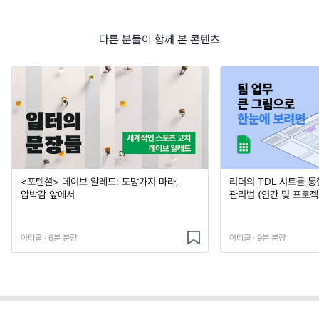
다른 분들이 함께 본 콘텐츠
<포텐셜> 데이브 알레드: 도망가지 마라,
리더의 TDL 시트를 통
압박감 앞에서
관리법 (연간 및 프로젝
아티클 · 6분 분량
아티클 · 9분 분량