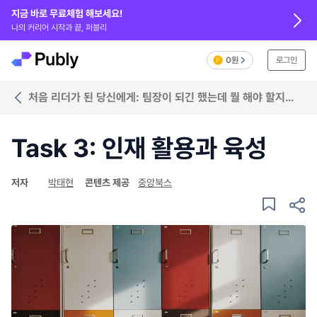
지금 바로 무료체험 해보세요!
나의 커리어 시작과 끝, 퍼블리
0원
로그인
처음 리더가 된 당신에게: 팀장이 되긴 했는데 뭘 해야 할지
모르겠다면
Task 3: 인재 활용과 육성
저자
박태현
콘텐츠 제공
중앙북스