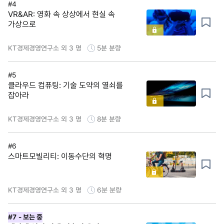
#4
VR&AR: 영화 속 상상에서 현실 속
가상으로
KT경제경영연구소 외 3 명
5분
분량
#5
클라우드 컴퓨팅: 기술 도약의 열쇠를
잡아라
KT경제경영연구소 외 3 명
8분
분량
#6
스마트모빌리티: 이동수단의 혁명
KT경제경영연구소 외 3 명
6분
분량
#7
- 보는 중