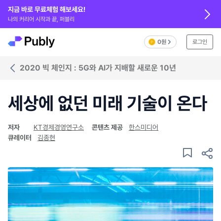
지금 바로 무료체험 해보세요!
나의 커리어 시작과 끝, 퍼블리
0원
로그인
2020 빅 체인지 : 5G와 AI가 지배할 새로운 10년
세상에 없던 미래 기술이 온다
저자
KT경제경영연구소
콘텐츠 제공
한스미디어
큐레이터
김종현