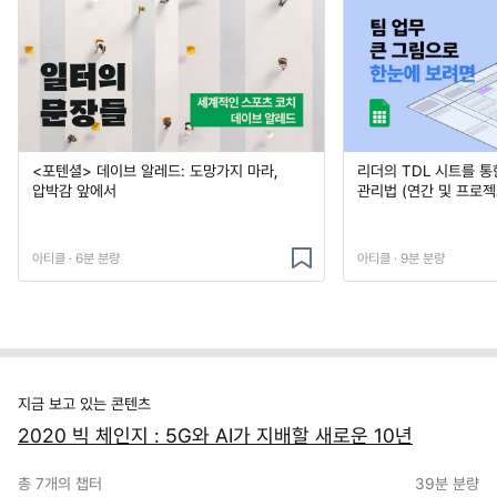
<포텐셜> 데이브 알레드: 도망가지 마라,
리더의 TDL 시트를 통
압박감 앞에서
관리법 (연간 및 프로젝
아티클 · 6분 분량
아티클 · 9분 분량
지금 보고 있는 콘텐츠
2020 빅 체인지 : 5G와 AI가 지배할 새로운 10년
총
7
개의 챕터
39분
분량