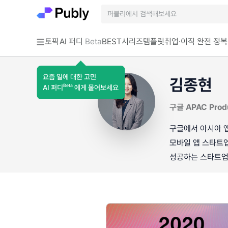
토픽
AI 퍼디
Beta
BEST
시리즈
템플릿
취업·이직 완전 정복
요즘 일에 대한 고민
김종현
Beta
AI 퍼디
에게 물어보세요
구글 APAC Prod
구글에서 아시아 앱
모바일 앱 스타트업
성공하는 스타트업