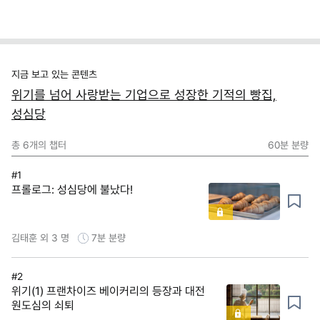
지금 보고 있는 콘텐츠
위기를 넘어 사랑받는 기업으로 성장한 기적의 빵집,
성심당
총
6
개의 챕터
60분
분량
#1
프롤로그: 성심당에 불났다!
김태훈 외 3 명
7분
분량
#2
위기(1) 프랜차이즈 베이커리의 등장과 대전
원도심의 쇠퇴