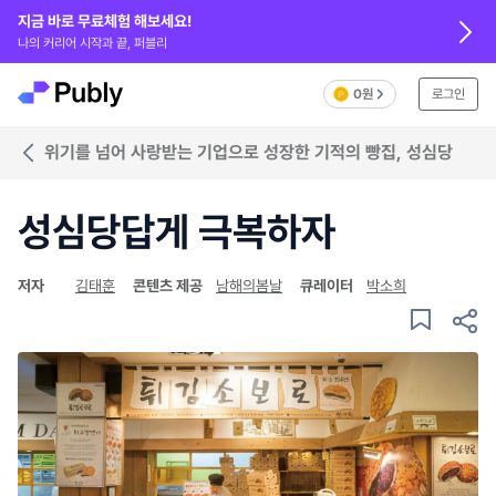
지금 바로 무료체험 해보세요!
나의 커리어 시작과 끝, 퍼블리
0원
로그인
위기를 넘어 사랑받는 기업으로 성장한 기적의 빵집, 성심당
성심당답게 극복하자
저자
김태훈
콘텐츠 제공
남해의봄날
큐레이터
박소희