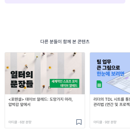
다른 분들이 함께 본 콘텐츠
<포텐셜> 데이브 알레드: 도망가지 마라,
리더의 TDL 시트를 통
압박감 앞에서
관리법 (연간 및 프로젝
아티클 · 6분 분량
아티클 · 9분 분량