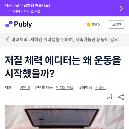
지금 바로 무료체험 해보세요!
나의 커리어 시작과 끝, 퍼블리
0원
로그인
마녀체력: 새해엔 워라밸을 위하여, 지속가능한 운동이 필요한
때
저질 체력 에디터는 왜 운동을
시작했을까?
저자
이영미
콘텐츠 제공
남해의봄날
큐레이터
박소리