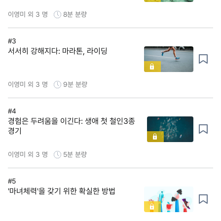
이영미 외 3 명
8분
분량
#3
서서히 강해지다: 마라톤, 라이딩
이영미 외 3 명
9분
분량
#4
경험은 두려움을 이긴다: 생애 첫 철인3종
경기
이영미 외 3 명
5분
분량
#5
'마녀체력'을 갖기 위한 확실한 방법