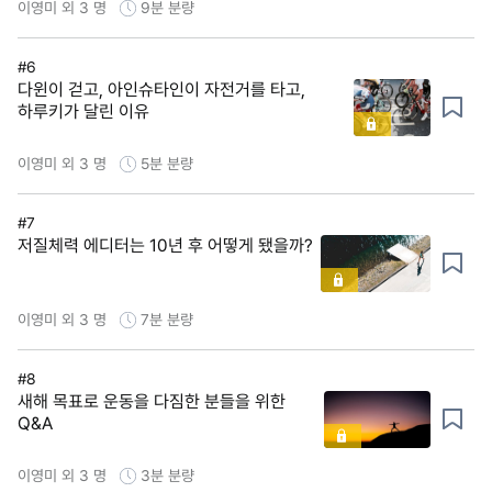
이영미 외 3 명
9분
분량
#6
다윈이 걷고, 아인슈타인이 자전거를 타고,
하루키가 달린 이유
이영미 외 3 명
5분
분량
#7
저질체력 에디터는 10년 후 어떻게 됐을까?
이영미 외 3 명
7분
분량
#8
새해 목표로 운동을 다짐한 분들을 위한
Q&A
이영미 외 3 명
3분
분량