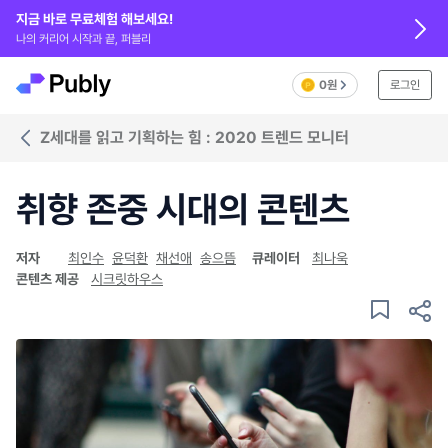
지금 바로 무료체험 해보세요!
나의 커리어 시작과 끝, 퍼블리
0원
로그인
Z세대를 읽고 기획하는 힘 : 2020 트렌드 모니터
취향 존중 시대의 콘텐츠
저자
최인수
윤덕환
채선애
송으뜸
큐레이터
최나욱
콘텐츠 제공
시크릿하우스