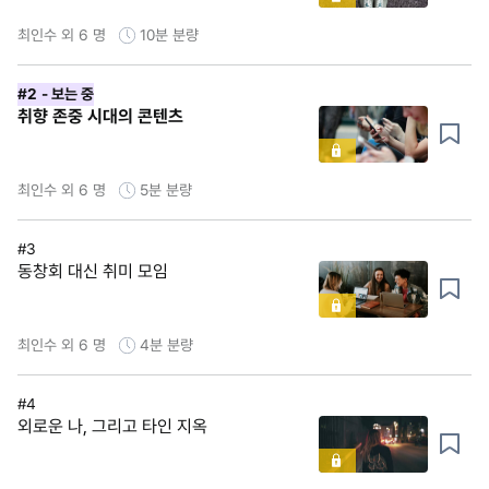
최인수 외 6 명
10분
분량
#2
- 보는 중
취향 존중 시대의 콘텐츠
최인수 외 6 명
5분
분량
#3
동창회 대신 취미 모임
최인수 외 6 명
4분
분량
#4
외로운 나, 그리고 타인 지옥