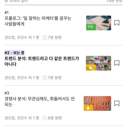
총
10
개의 챕터
79분
분량
#1
프롤로그: '일 잘하는 마케터'를 꿈꾸는
사람들에게
무료
권오정, 조민수 외 1 명
7분
분량
#2
- 보는 중
트렌드 분석: 트렌드라고 다 같은 트렌드가
아니다
권오정, 조민수 외 1 명
7분
분량
#3
경쟁사 분석: 무관심해도, 휘둘려서도 안
되는
권오정, 조민수 외 1 명
6분
분량