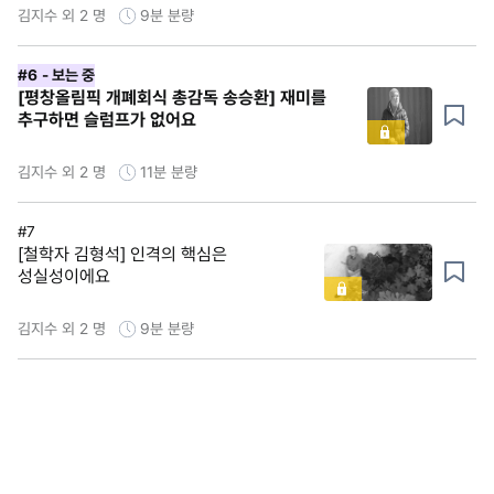
김지수 외 2 명
9분
분량
#6
- 보는 중
[평창올림픽 개폐회식 총감독 송승환] 재미를
추구하면 슬럼프가 없어요
김지수 외 2 명
11분
분량
#7
[철학자 김형석] 인격의 핵심은
성실성이에요
김지수 외 2 명
9분
분량