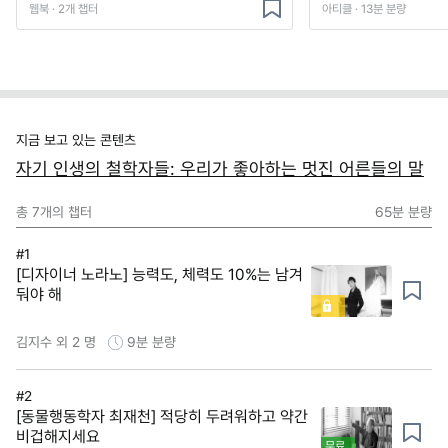
웹북 · 2개 챕터
아티클 · 13분 분량
지금 보고 있는 콘텐츠
자기 인생의 철학자들: 우리가 좋아하는 멋진 어른들의 말
총
7
개의 챕터
65분
분량
#1
[디자이너 노라노] 능력도, 체력도 10%는 남겨
둬야 해
김지수 외 2 명
9분
분량
#2
[동물행동학자 최재천] 적당히 두려워하고 약간
비겁해지세요
무료