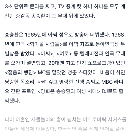
3초 단위로 콘티를 짜고, TV 중계 컷 하나 하나를 모두 계
산한 총감독 송승환이 그 무대 뒤에 있었다.
송승환은 1965년에 아역 성우로 방송에 데뷔했다. 1968
년에 연극 <학마을 사람들>로 아역 최초로 동아연극상 특
별상을 받았다. <아씨>, <여로> 등 텔레비전과 연극 무대
를 오가며 열연했고, 20대엔 최고 인기 쇼프로그램이었던
<젊음의 행진> MC를 맡았던 청춘 스타였다. 비음이 섞인
낭랑한 목소리, 사려 깊고 명랑한 진행 솜씨로 MBC 라디
오 간판 프로인 <양희은 송승환의 여성 시대> DJ로도 활
약했다.
나이 마흔엔 사물놀이의 흥이 넘치는 아크로바틱 서커스를
만들어 세상에 내놓았다. 한국적인 흥을 세계 언어로 풀어