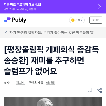
지금 바로 무료체험 해보세요!
나의 커리어 시작과 끝, 퍼블리
0원
로그인
자기 인생의 철학자들: 우리가 좋아하는 멋진 어른들의 말
[평창올림픽 개폐회식 총감독
송승환] 재미를 추구하면
슬럼프가 없어요
저자
김지수
콘텐츠 제공
어떤책