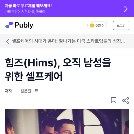
지금 바로 무료체험 해보세요!
나의 커리어 시작과 끝, 퍼블리
0원
로그인
셀프케어의 시대가 온다: 잘나가는 미국 스타트업들의 성장
비밀
힘즈(Hims), 오직 남성을
위한 셀프케어
저자
원온원노트