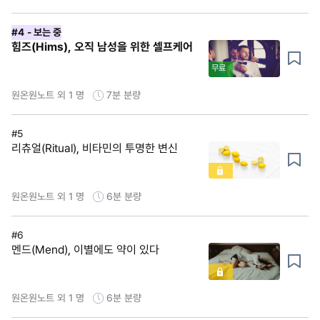
#4
- 보는 중
힘즈(Hims), 오직 남성을 위한 셀프케어
무료
원온원노트 외 1 명
7분
분량
#5
리츄얼(Ritual), 비타민의 투명한 변신
원온원노트 외 1 명
6분
분량
#6
멘드(Mend), 이별에도 약이 있다
원온원노트 외 1 명
6분
분량