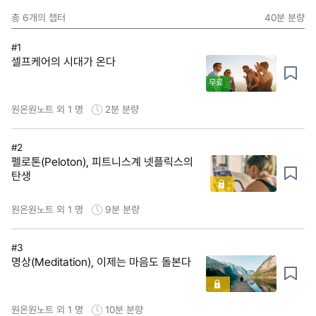
총
6
개의 챕터
40분
분량
#1
셀프케어의 시대가 온다
무료
원온원노트 외 1 명
2분
분량
#2
펠로톤(Peloton), 피트니스계 넷플릭스의
탄생
원온원노트 외 1 명
9분
분량
#3
명상(Meditation), 이제는 마음도 돌본다
원온원노트 외 1 명
10분
분량