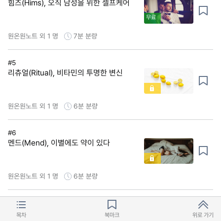
힘즈(Hims), 오직 남성을 위한 셀프케어
무료
원온원노트 외 1 명
7분
분량
#5
리츄얼(Ritual), 비타민의 투명한 변신
원온원노트 외 1 명
6분
분량
#6
멘드(Mend), 이별에도 약이 있다
원온원노트 외 1 명
6분
분량
목차
북마크
위로 가기