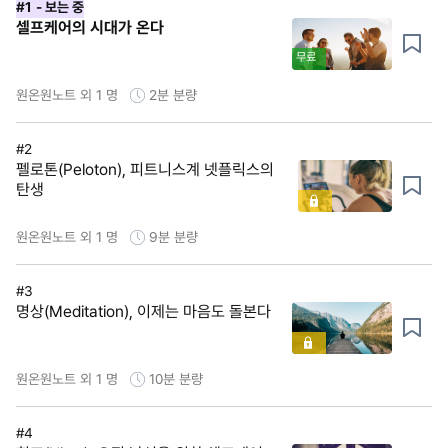
#1
- 보는 중
셀프케어의 시대가 온다
무료
원온원노트 외 1 명
2분
분량
#2
펠로톤(Peloton), 피트니스계 넷플릭스의
탄생
원온원노트 외 1 명
9분
분량
#3
명상(Meditation), 이제는 마음도 돌본다
원온원노트 외 1 명
10분
분량
#4