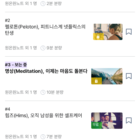
원온원노트 외 1 명
2분
분량
#2
펠로톤(Peloton), 피트니스계 넷플릭스의
탄생
원온원노트 외 1 명
9분
분량
#3
- 보는 중
명상(Meditation), 이제는 마음도 돌본다
원온원노트 외 1 명
10분
분량
#4
힘즈(Hims), 오직 남성을 위한 셀프케어
무료
원온원노트 외 1 명
7분
분량