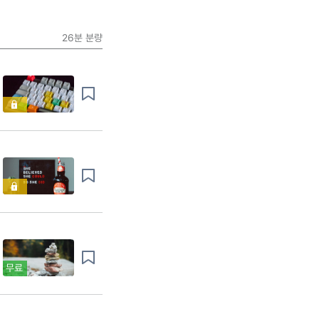
26분
분량
무료