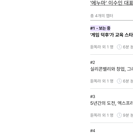
'에누마' 이수인 대
총
4
개의 챕터
#1
- 보는 중
'게임 덕후'가 교육 
듣똑라 외 1 명
6분
#2
실리콘밸리와 창업, 그
듣똑라 외 1 명
6분
#3
5년간의 도전, 엑스프
듣똑라 외 1 명
9분
#4