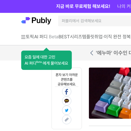
지금 바로 무료체험 해보세요!
나의 커
토픽
AI 퍼디
Beta
BEST
시리즈
템플릿
취업·이직 완전 정복
'에누마' 이수인
요즘 일에 대한 고민
Beta
AI 퍼디
에게 물어보세요
혼자 보기 아까운
콘텐츠를
공유해보세요.