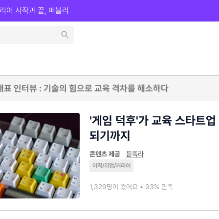
리어 시작과 끝, 퍼블리
 대표 인터뷰 : 기술의 힘으로 교육 격차를 해소하다
'게임 덕후'가 교육 스타트업
되기까지
콘텐츠 제공
듣똑라
이직/취업/커리어
1,329명이 봤어요 • 93% 만족