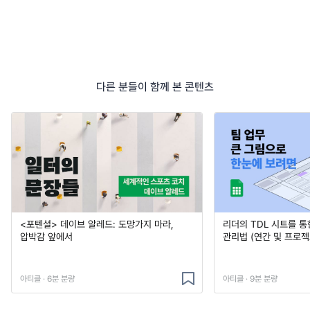
다른 분들이 함께 본 콘텐츠
<포텐셜> 데이브 알레드: 도망가지 마라,
리더의 TDL 시트를 통
압박감 앞에서
관리법 (연간 및 프로젝
아티클 · 6분 분량
아티클 · 9분 분량