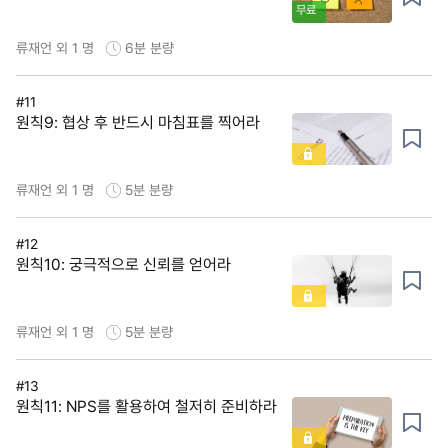
무료
류재언 외 1 명
6분
분량
#11
원칙9: 협상 후 반드시 마침표를 찍어라
류재언 외 1 명
5분
분량
#12
원칙10: 궁극적으로 신뢰를 얻어라
류재언 외 1 명
5분
분량
#13
원칙11: NPS를 활용하여 철저히 준비하라