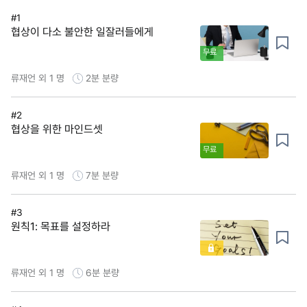
#1
협상이 다소 불안한 일잘러들에게
무료
류재언 외 1 명
2분
분량
#2
협상을 위한 마인드셋
무료
류재언 외 1 명
7분
분량
#3
원칙1: 목표를 설정하라
류재언 외 1 명
6분
분량