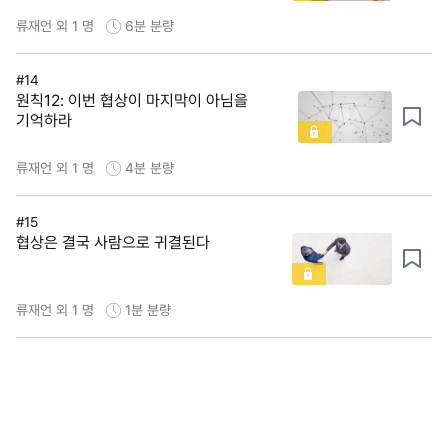
류재언 외 1 명
6분
분량
#14
원칙12: 이번 협상이 마지막이 아님을
기억하라
류재언 외 1 명
4분
분량
#15
협상은 결국 사람으로 귀결된다
류재언 외 1 명
1분
분량