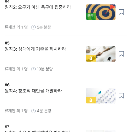
#4
원칙2: 요구가 아닌 욕구에 집중하라
무료
류재언 외 1 명
5분
분량
#5
원칙3: 상대에게 기준을 제시하라
류재언 외 1 명
10분
분량
#6
원칙4: 창조적 대안을 개발하라
류재언 외 1 명
4분
분량
#7