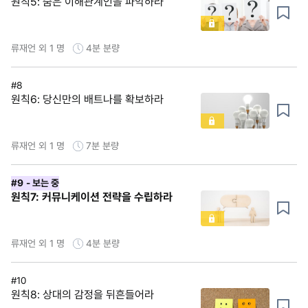
원칙5: 숨은 이해관계인을 파악하라
류재언 외 1 명
4분
분량
#8
원칙6: 당신만의 배트나를 확보하라
류재언 외 1 명
7분
분량
#9
- 보는 중
원칙7: 커뮤니케이션 전략을 수립하라
류재언 외 1 명
4분
분량
#10
원칙8: 상대의 감정을 뒤흔들어라