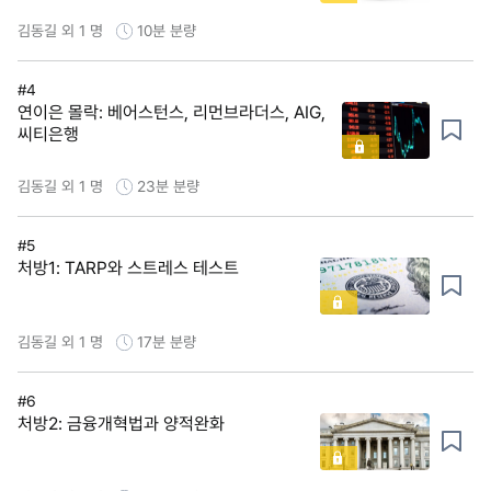
김동길 외 1 명
10분
분량
#4
연이은 몰락: 베어스턴스, 리먼브라더스, AIG,
씨티은행
김동길 외 1 명
23분
분량
#5
처방1: TARP와 스트레스 테스트
김동길 외 1 명
17분
분량
#6
처방2: 금융개혁법과 양적완화