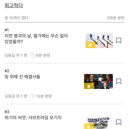
회고하다
총
10
개의 챕터
125분
분량
#1
리먼 붕괴의 날, 월가에는 무슨 일이
있었을까?
김동길 외 1 명
6분
분량
#2
링 위에 선 해결사들
김동길 외 1 명
13분
분량
#3
위기의 씨앗: 서브프라임 모기지