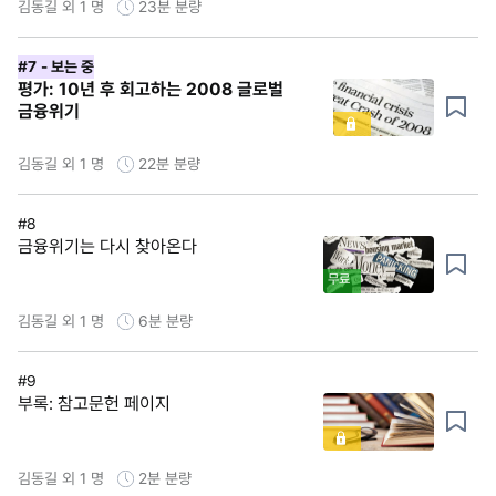
김동길 외 1 명
23분
분량
#7
- 보는 중
평가: 10년 후 회고하는 2008 글로벌
금융위기
김동길 외 1 명
22분
분량
#8
금융위기는 다시 찾아온다
무료
김동길 외 1 명
6분
분량
#9
부록: 참고문헌 페이지
김동길 외 1 명
2분
분량