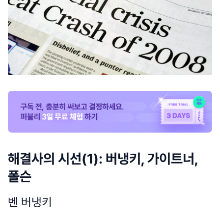
해결사의 시선(1): 버냉키, 가이트너,
폴슨
벤 버냉키