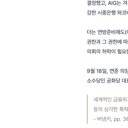
결정했고, AIG는 
강한 시중은행 와코비
더는 연방준비제도(이
권한과 그 권한에 따
의회의 허락이 필요
9월 18일, 연준 
소수당인 공화당 대
세계적인 금융위기
등의 심각한 폭락
- 버냉키, pp. 