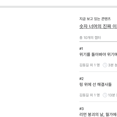
지금 보고 있는 콘텐츠
숫자 너머의 진짜 이
총
10
개의 챕터
#1
위기를 돌아봐야 위기에
김동길 외 1 명
3분
#2
링 위에 선 해결사들
김동길 외 1 명
13분
#3
리먼 붕괴의 날, 월가에