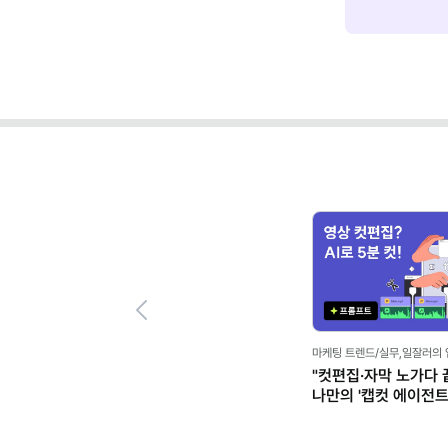
Previous
마케팅 트렌드/실무,일잘러의
"컷편집·자막 노가다 끝
나만의 '캡컷 에이전트' 
클로드)