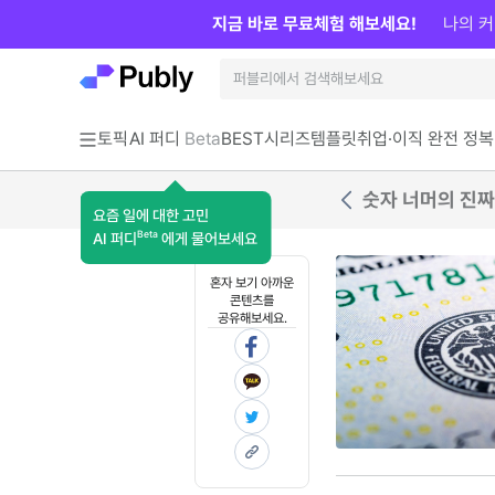
지금 바로 무료체험 해보세요!
나의 커
토픽
AI 퍼디
Beta
BEST
시리즈
템플릿
취업·이직 완전 정복
숫자 너머의 진짜
요즘 일에 대한 고민
Beta
AI 퍼디
에게 물어보세요
혼자 보기 아까운
콘텐츠를
공유해보세요.