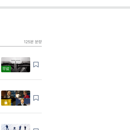
125분
분량
무료