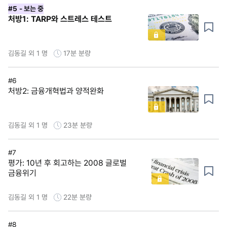
#5
- 보는 중
처방1: TARP와 스트레스 테스트
김동길 외 1 명
17분
분량
#6
처방2: 금융개혁법과 양적완화
김동길 외 1 명
23분
분량
#7
평가: 10년 후 회고하는 2008 글로벌
금융위기
김동길 외 1 명
22분
분량
#8