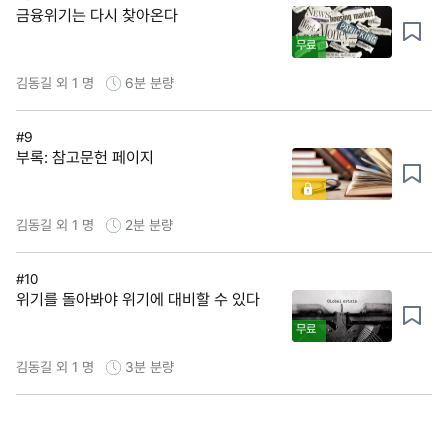
금융위기는 다시 찾아온다
무료
김동길 외 1 명
6분
분량
#9
부록: 참고문헌 페이지
김동길 외 1 명
2분
분량
#10
위기를 돌아봐야 위기에 대비할 수 있다
무료
김동길 외 1 명
3분
분량