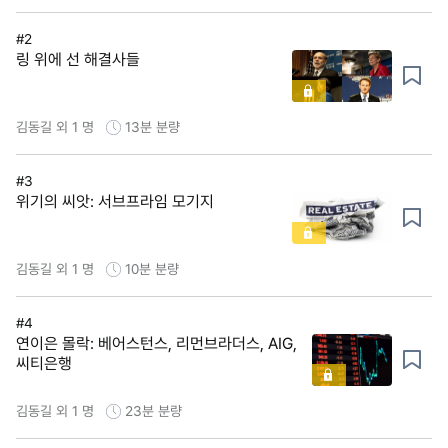
#2
링 위에 선 해결사들
김동길 외 1 명
13분
분량
#3
위기의 씨앗: 서브프라임 모기지
김동길 외 1 명
10분
분량
#4
연이은 몰락: 베어스턴스, 리먼브라더스, AIG,
씨티은행
김동길 외 1 명
23분
분량