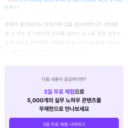
* 참고로
한국의 2019년 예산은 470조 원
,
일본의 2019년 예산은 약 1030
조 원
이다.
경제가 붕괴된다는 이야기에 겁을 집어먹었다가, 멋대로
쓸 수 있는 돈 7000억 달러를 달라는 요구를 접한 의회는
공격 태세로 전환했다. 이렇듯 부실자산구제 프로그램(이
하 TARP)*은 시작부터 트러블이 많았다.
다음 내용이 궁금하다면?
3
일 무료 체험
으로
5,000개의 실무 노하우 콘텐츠를
무제한으로 만나보세요
3일 무료 체험 시작하기