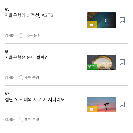
#5
자율운항의 최전선, ASTS
김세원
13분
분량
#6
자율운항은 돈이 될까?
무료
김세원
4분
분량
#7
캡틴 AI 시대의 세 가지 시나리오
김세원
6분
분량