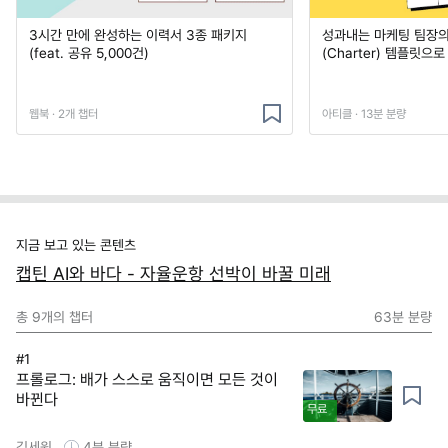
3시간 만에 완성하는 이력서 3종 패키지
성과내는 마케팅 팀장의
(feat. 공유 5,000건)
(Charter) 템플릿으
웹북 · 2개 챕터
아티클 · 13분 분량
지금 보고 있는 콘텐츠
캡틴 AI와 바다 - 자율운항 선박이 바꿀 미래
총
9
개의 챕터
63분
분량
#1
프롤로그: 배가 스스로 움직이면 모든 것이
바뀐다
무료
김세원
4분
분량