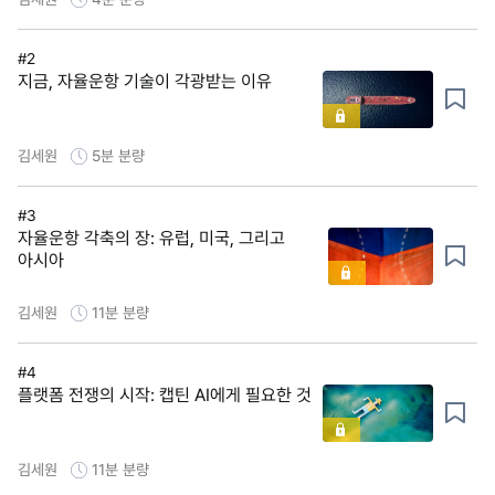
#2
지금, 자율운항 기술이 각광받는 이유
김세원
5분
분량
#3
자율운항 각축의 장: 유럽, 미국, 그리고
아시아
김세원
11분
분량
#4
플랫폼 전쟁의 시작: 캡틴 AI에게 필요한 것
김세원
11분
분량