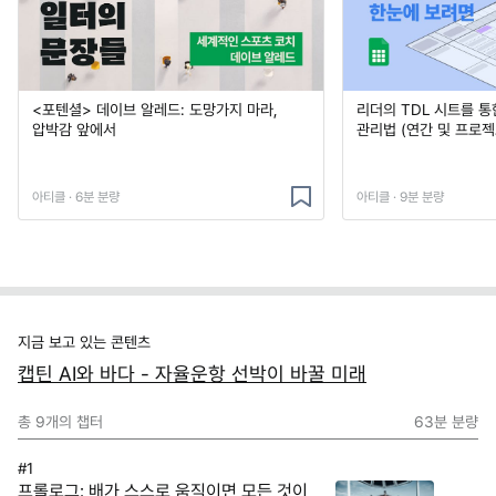
<포텐셜> 데이브 알레드: 도망가지 마라,
리더의 TDL 시트를 통
압박감 앞에서
관리법 (연간 및 프로젝
아티클 · 6분 분량
아티클 · 9분 분량
지금 보고 있는 콘텐츠
캡틴 AI와 바다 - 자율운항 선박이 바꿀 미래
총
9
개의 챕터
63분
분량
#1
프롤로그: 배가 스스로 움직이면 모든 것이