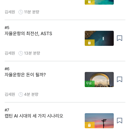
김세원
11분
분량
#5
자율운항의 최전선, ASTS
김세원
13분
분량
#6
자율운항은 돈이 될까?
무료
김세원
4분
분량
#7
캡틴 AI 시대의 세 가지 시나리오