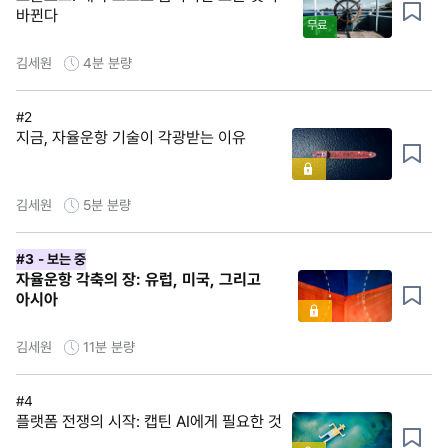
바뀐다
무료
김세원
4분
분량
#2
지금, 자율운항 기술이 각광받는 이유
김세원
5분
분량
#3
- 보는 중
자율운항 각축의 장: 유럽, 미국, 그리고
아시아
김세원
11분
분량
#4
플랫폼 전쟁의 시작: 캡틴 AI에게 필요한 것