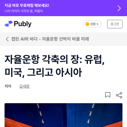
지금 바로 무료체험 해보세요!
나의 커리어 시작과 끝, 퍼블리
0원
로그인
캡틴 AI와 바다 - 자율운항 선박이 바꿀 미래
자율운항 각축의 장: 유럽,
미국, 그리고 아시아
저자
김세원