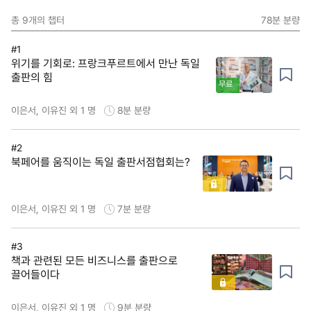
총
9
개의 챕터
78분
분량
#1
위기를 기회로: 프랑크푸르트에서 만난 독일
출판의 힘
무료
이은서, 이유진 외 1 명
8분
분량
#2
북페어를 움직이는 독일 출판서점협회는?
이은서, 이유진 외 1 명
7분
분량
#3
책과 관련된 모든 비즈니스를 출판으로
끌어들이다
이은서, 이유진 외 1 명
9분
분량