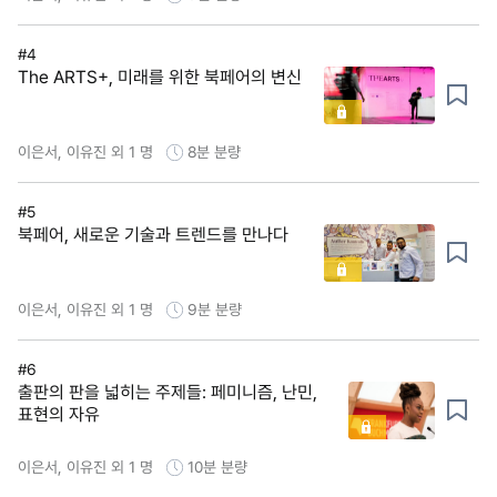
#4
The ARTS+, 미래를 위한 북페어의 변신
이은서, 이유진 외 1 명
8분
분량
#5
북페어, 새로운 기술과 트렌드를 만나다
이은서, 이유진 외 1 명
9분
분량
#6
출판의 판을 넓히는 주제들: 페미니즘, 난민,
표현의 자유
이은서, 이유진 외 1 명
10분
분량