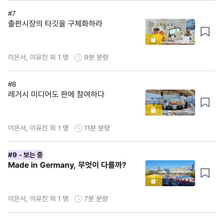
#7
출판시장의 타깃을 구체화하라
이은서, 이유진 외 1 명
9분
분량
#8
레거시 미디어도 판에 참여하다
이은서, 이유진 외 1 명
11분
분량
#9
- 보는 중
Made in Germany, 무엇이 다를까?
이은서, 이유진 외 1 명
7분
분량