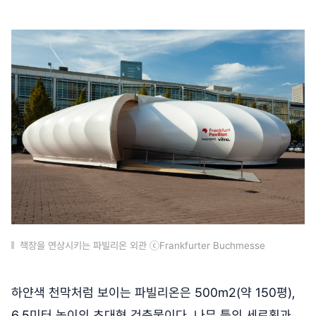
책장을 연상시키는 파빌리온 외관 ⓒFrankfurter Buchmesse
하얀색 천막처럼 보이는 파빌리온은 500m2(약 150평),
6.5미터 높이의 초대형 건축물이다. 나무 틀의 세로획과