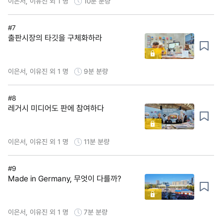
이은서, 이유진 외 1 명
10분
분량
#7
출판시장의 타깃을 구체화하라
이은서, 이유진 외 1 명
9분
분량
#8
레거시 미디어도 판에 참여하다
이은서, 이유진 외 1 명
11분
분량
#9
Made in Germany, 무엇이 다를까?
이은서, 이유진 외 1 명
7분
분량