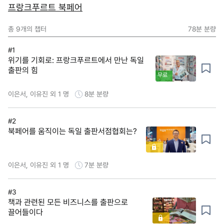
프랑크푸르트 북페어
총
9
개의 챕터
78분
분량
#1
위기를 기회로: 프랑크푸르트에서 만난 독일
출판의 힘
무료
이은서, 이유진 외 1 명
8분
분량
#2
북페어를 움직이는 독일 출판서점협회는?
이은서, 이유진 외 1 명
7분
분량
#3
책과 관련된 모든 비즈니스를 출판으로
끌어들이다