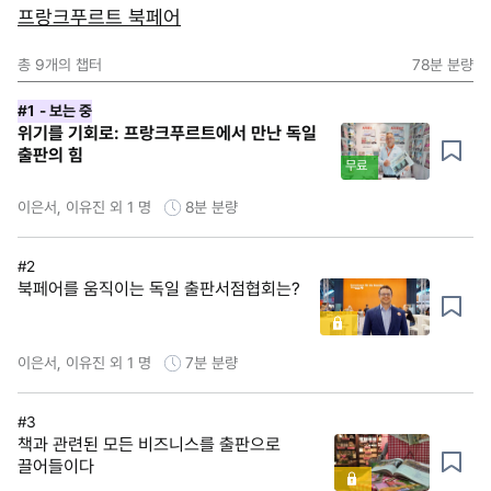
프랑크푸르트 북페어
총
9
개의 챕터
78분
분량
#1
- 보는 중
위기를 기회로: 프랑크푸르트에서 만난 독일
출판의 힘
무료
이은서, 이유진 외 1 명
8분
분량
#2
북페어를 움직이는 독일 출판서점협회는?
이은서, 이유진 외 1 명
7분
분량
#3
책과 관련된 모든 비즈니스를 출판으로
끌어들이다