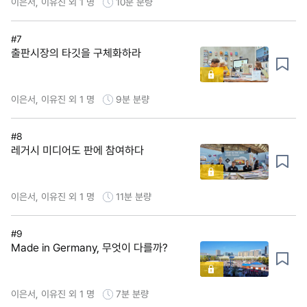
이은서, 이유진 외 1 명
10분
분량
#7
출판시장의 타깃을 구체화하라
이은서, 이유진 외 1 명
9분
분량
#8
레거시 미디어도 판에 참여하다
이은서, 이유진 외 1 명
11분
분량
#9
Made in Germany, 무엇이 다를까?
이은서, 이유진 외 1 명
7분
분량