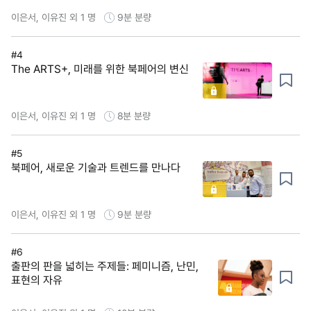
이은서, 이유진 외 1 명
9분
분량
#4
The ARTS+, 미래를 위한 북페어의 변신
이은서, 이유진 외 1 명
8분
분량
#5
북페어, 새로운 기술과 트렌드를 만나다
이은서, 이유진 외 1 명
9분
분량
#6
출판의 판을 넓히는 주제들: 페미니즘, 난민,
표현의 자유