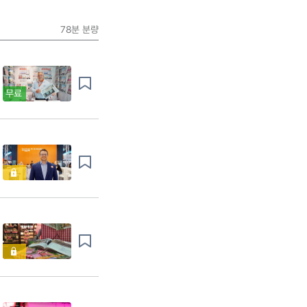
78분
분량
무료