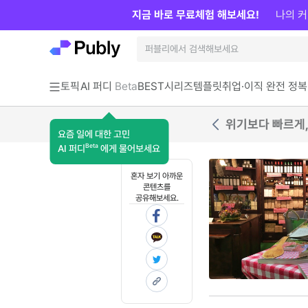
지금 바로 무료체험 해보세요!
나의 커
토픽
AI 퍼디
Beta
BEST
시리즈
템플릿
취업·이직 완전 정복
위기보다 빠르게, 
요즘 일에 대한 고민
Beta
AI 퍼디
에게 물어보세요
혼자 보기 아까운
콘텐츠를
공유해보세요.