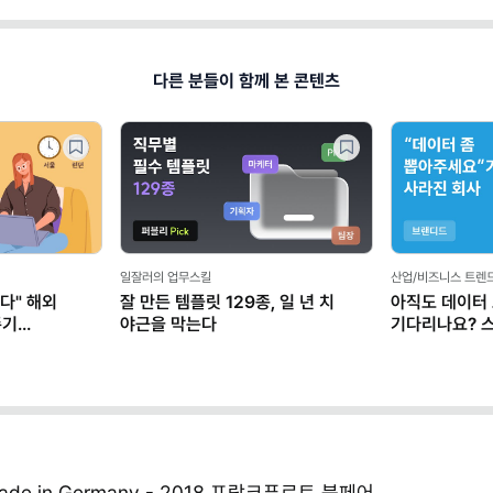
다른 분들이 함께 본 콘텐츠
일잘러의 업무스킬
산업/비즈니스 트렌
다" 해외
잘 만든 템플릿 129종, 일 년 치
아직도 데이터
존기
야근을 막는다
기다리나요? 
마케터가 AI로
de in Germany - 2018 프랑크푸르트 북페어