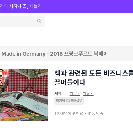
리어 시작과 끝, 퍼블리
Made in Germany - 2018 프랑크푸르트 북페어
책과 관련된 모든 비즈니스
끌어들이다
저자
이은서
이유진
마케팅 트렌드/실무
1,288명이 봤어요 • 81% 만족