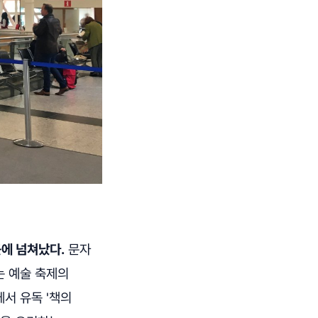
곳에 넘쳐났다.
문자
는 예술 축제의
서 유독 '책의