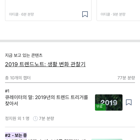
아티클 · 6분 분량
아티클 · 9분 분량
지금 보고 있는 콘텐츠
2019 트렌드노트: 생활 변화 관찰기
총
10
개의 챕터
77분
분량
#1
큐레이터의 말: 2019년의 트렌드 트리거를
찾아서
무료
정지원 외 1 명
7분
분량
#2
- 보는 중