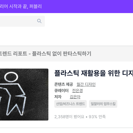
리어 시작과 끝, 퍼블리
트렌드 리포트 - 플라스틱 없이 판타스틱하기
플라스틱 재활용을 위한 디
콘텐츠 제공
월간 디자인
큐레이터
전은경
저자
김은아
산업/비즈니스 트렌드
일잘러의 업무스킬
2,358명이 봤어요 • 93% 만족