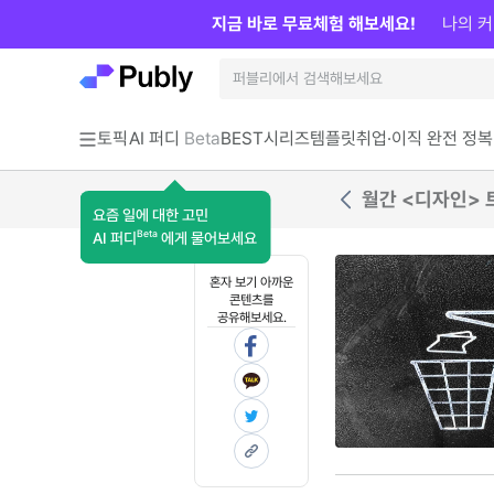
지금 바로 무료체험 해보세요!
나의 커
토픽
AI 퍼디
Beta
BEST
시리즈
템플릿
취업·이직 완전 정복
월간 <디자인> 
요즘 일에 대한 고민
Beta
AI 퍼디
에게 물어보세요
혼자 보기 아까운
콘텐츠를
공유해보세요.