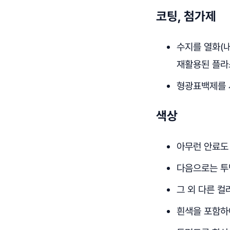
코팅, 첨가제
수지를 열화(
재활용된 플라
형광표백제를 
색상
아무런 안료도
다음으로는 투
그 외 다른 컬
흰색을 포함하