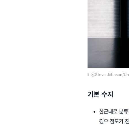
ⓒSteve Johnson/Un
기본 수지
한군데로 분류된
경우 점도가 