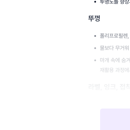
투명도를 향상
뚜껑
폴리프로필렌,
물보다 무거워
마개 속에 숨
재활용 과정에
라벨, 잉크, 접