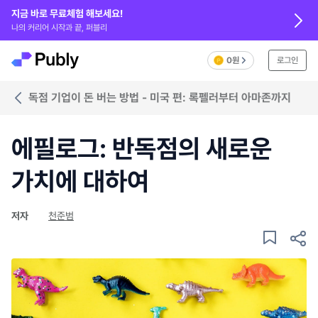
지금 바로 무료체험 해보세요!
나의 커리어 시작과 끝, 퍼블리
0원
로그인
독점 기업이 돈 버는 방법 - 미국 편: 록펠러부터 아마존까지
에필로그: 반독점의 새로운
가치에 대하여
저자
천준범