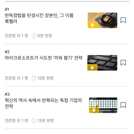
#1
반독점법을 탄생시킨 장본인, 그 이름
록펠러
천준범 외 1 명
9분
분량
#2
마이크로소프트가 시도한 '끼워 팔기' 전략
천준범 외 1 명
12분
분량
#3
혁신의 역사 속에서 반복되는 독점 기업의
전략
천준범 외 1 명
13분
분량