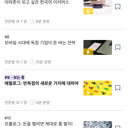
아마존이 되고 싶은 한국의 이커머스
천준범 외 1 명
8분
분량
#8
모바일 시대에 독점 기업이 돈 버는 전략
천준범 외 1 명
10분
분량
#9
- 보는 중
에필로그: 반독점의 새로운 가치에 대하여
천준범 외 1 명
4분
분량
#10
프롤로그: 돈을 벌려면 제대로 좀 벌지!