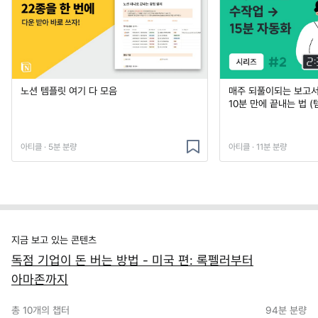
노션 템플릿 여기 다 모음
매주 되풀이되는 보고서 
10분 만에 끝내는 법 (
아티클 · 5분 분량
아티클 · 11분 분량
지금 보고 있는 콘텐츠
독점 기업이 돈 버는 방법 - 미국 편: 록펠러부터
아마존까지
총
10
개의 챕터
94분
분량