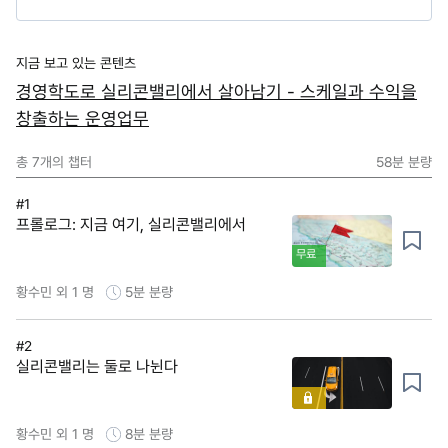
지금 보고 있는 콘텐츠
경영학도로 실리콘밸리에서 살아남기 - 스케일과 수익을
창출하는 운영업무
총
7
개의 챕터
58분
분량
#1
프롤로그: 지금 여기, 실리콘밸리에서
무료
황수민 외 1 명
5분
분량
#2
실리콘밸리는 둘로 나뉜다
황수민 외 1 명
8분
분량