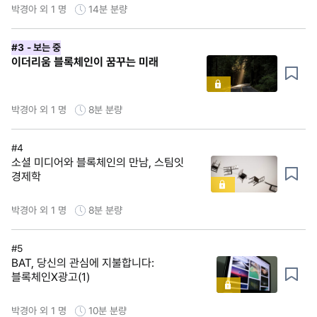
박경아 외 1 명
14분
분량
#3
- 보는 중
이더리움 블록체인이 꿈꾸는 미래
박경아 외 1 명
8분
분량
#4
소셜 미디어와 블록체인의 만남, 스팀잇
경제학
박경아 외 1 명
8분
분량
#5
BAT, 당신의 관심에 지불합니다:
블록체인X광고(1)
박경아 외 1 명
10분
분량