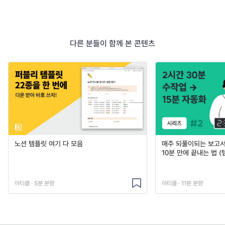
다른 분들이 함께 본 콘텐츠
노션 템플릿 여기 다 모음
매주 되풀이되는 보고서 
10분 만에 끝내는 법 (
아티클 · 5분 분량
아티클 · 11분 분량