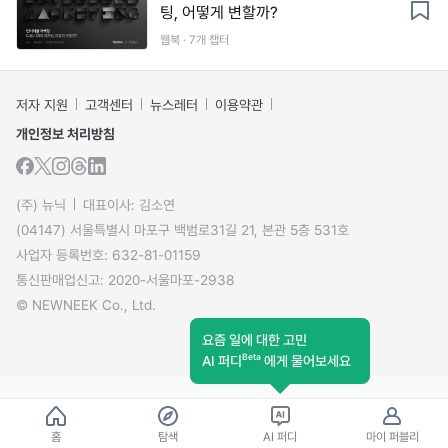
팅, 어떻게 변할까?
웹북 · 7개 챕터
저자 지원
고객센터
뉴스레터
이용약관
개인정보 처리방침
(주) 뉴닉
대표이사: 김소연
(04147) 서울특별시 마포구 백범로31길 21, 본관 5층 531호
사업자 등록번호: 632-81-01159
통신판매업신고: 2020-서울마포-2938
© NEWNEEK Co., Ltd.
요즘 일에 대한 고민
Beta
AI 퍼디
에게 물어보세요
홈
탐색
AI 퍼디
마이 퍼블리