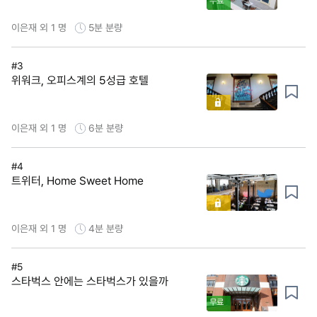
무료
이은재 외 1 명
5분
분량
#3
위워크, 오피스계의 5성급 호텔
이은재 외 1 명
6분
분량
#4
트위터, Home Sweet Home
이은재 외 1 명
4분
분량
#5
스타벅스 안에는 스타벅스가 있을까
무료