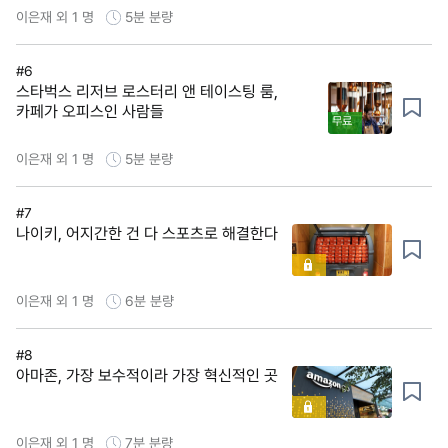
이은재 외 1 명
5분
분량
#6
스타벅스 리저브 로스터리 앤 테이스팅 룸,
카페가 오피스인 사람들
무료
이은재 외 1 명
5분
분량
#7
나이키, 어지간한 건 다 스포츠로 해결한다
이은재 외 1 명
6분
분량
#8
아마존, 가장 보수적이라 가장 혁신적인 곳
이은재 외 1 명
7분
분량