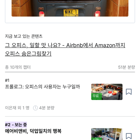
지금 보고 있는 콘텐츠
그 오피스, 일할 맛 나요? - Airbnb에서 Amazon까지
오피스 숨은그림찾기
총
10
개의 챕터
51분
분량
#1
프롤로그: 오피스의 사용자는 누구일까
무료
이은재 외 1 명
4분
분량
#2
- 보는 중
에어비앤비, 덕업일치의 행복