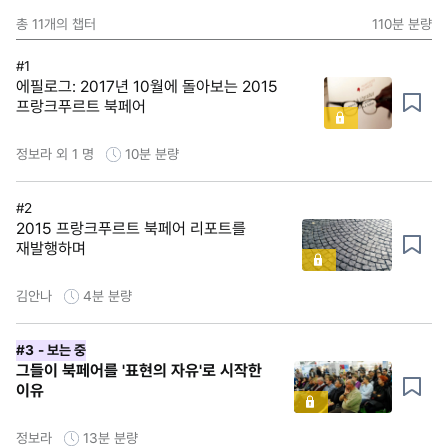
총
11
개의 챕터
110분
분량
#1
에필로그: 2017년 10월에 돌아보는 2015
프랑크푸르트 북페어
정보라 외 1 명
10분
분량
#2
2015 프랑크푸르트 북페어 리포트를
재발행하며
김안나
4분
분량
#3
- 보는 중
그들이 북페어를 '표현의 자유'로 시작한
이유
정보라
13분
분량