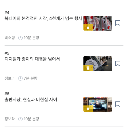
#4
북페어의 본격적인 시작, 4천개가 넘는 행사
박소령
10분
분량
#5
디지털과 종이의 대결을 넘어서
정보라
7분
분량
#6
출판시장, 현실과 비현실 사이
정보라
10분
분량