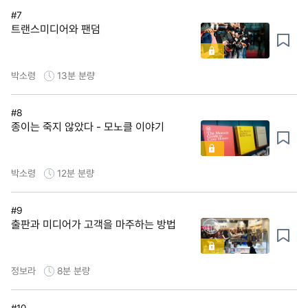
#7
트랜스미디어와 팬덤
박소령
13분
분량
#8
종이는 죽지 않았다 - 모노클 이야기
박소령
12분
분량
#9
출판과 미디어가 고객을 마주하는 방법
정보라
8분
분량
#10