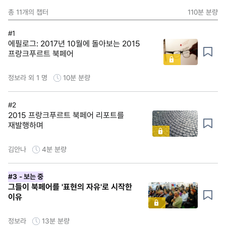
총
11
개의 챕터
110분
분량
#1
에필로그: 2017년 10월에 돌아보는 2015
프랑크푸르트 북페어
정보라 외 1 명
10분
분량
#2
2015 프랑크푸르트 북페어 리포트를
재발행하며
김안나
4분
분량
#3
- 보는 중
그들이 북페어를 '표현의 자유'로 시작한
이유
정보라
13분
분량