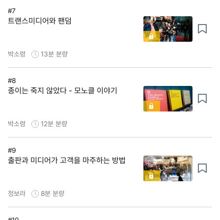
#7
트랜스미디어와 팬덤
박소령
13분
분량
#8
종이는 죽지 않았다 - 모노클 이야기
박소령
12분
분량
#9
출판과 미디어가 고객을 마주하는 방법
정보라
8분
분량
#10