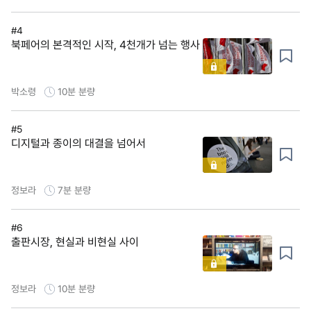
#4
북페어의 본격적인 시작, 4천개가 넘는 행사
박소령
10분
분량
#5
디지털과 종이의 대결을 넘어서
정보라
7분
분량
#6
출판시장, 현실과 비현실 사이
정보라
10분
분량